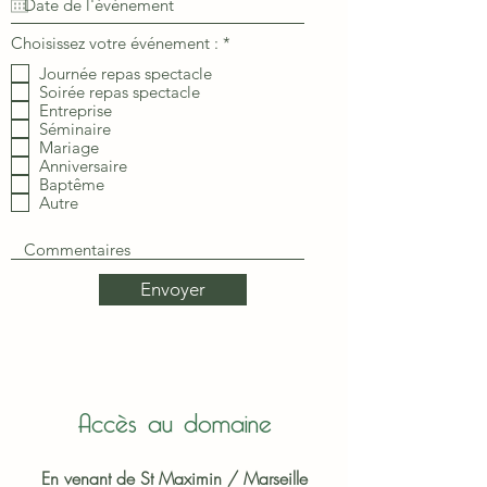
O
Choisissez votre événement :
*
b
Journée repas spectacle
l
i
Soirée repas spectacle
g
Entreprise
a
Séminaire
t
Mariage
o
Anniversaire
i
Baptême
r
Autre
e
Envoyer
Accès au domaine
En venant de St Maximin / Marseille